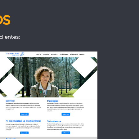
OS
lientes: