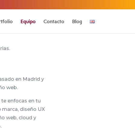
tfolio
Equipo
Contacto
Blog
ias.
asado en Madrid y
eño web.
te enfocas en tu
e marca, diseño UX
eño web, cloud y
.