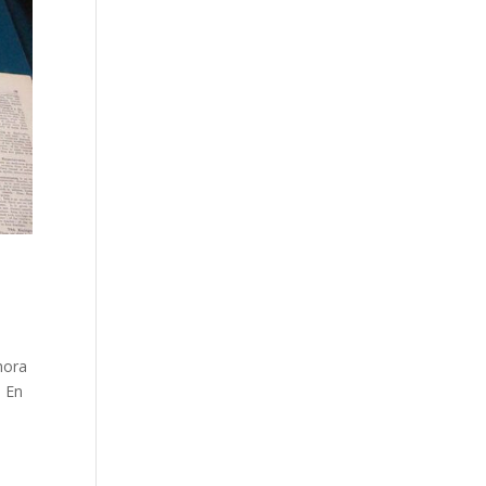
hora
. En